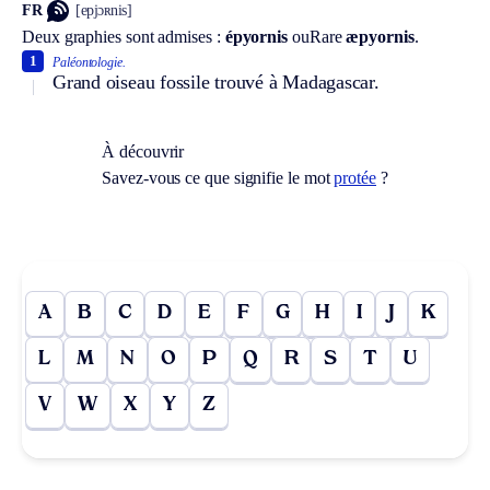
FR
[epjɔʀnis]
Deux graphies sont admises :
épyornis
ou
Rare
æpyornis
.
1
Paléontologie.
Grand oiseau fossile trouvé à Madagascar.
À découvrir
Savez-vous ce que signifie le mot
protée
?
A
B
C
D
E
F
G
H
I
J
K
L
M
N
O
P
Q
R
S
T
U
V
W
X
Y
Z