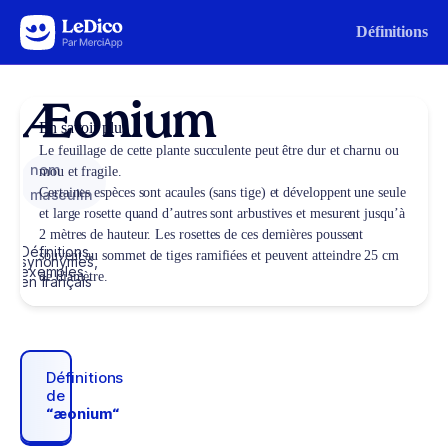
Aller au contenu
Définitions
Æonium
En savoir plus
Le feuillage de cette plante succulente peut être dur et charnu ou
nom
mou et fragile.
Certaines espèces sont acaules (sans tige) et développent une seule
masculin
et large rosette quand d’autres sont arbustives et mesurent jusqu’à
2 mètres de hauteur. Les rosettes de ces dernières poussent
Définitions,
souvent au sommet de tiges ramifiées et peuvent atteindre 25 cm
synonymes,
exemples
de diamètre.
en français
Définitions
de
“æonium“