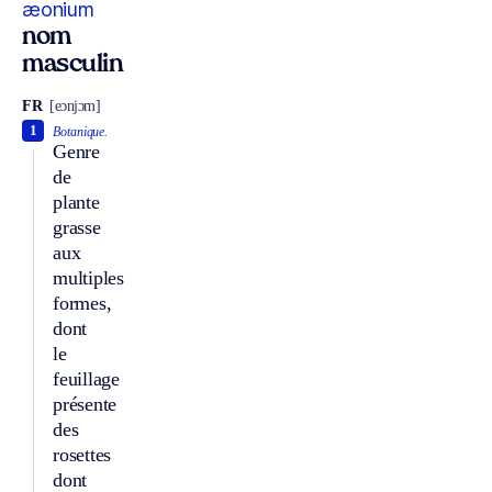
æonium
nom
masculin
FR
[eɔnjɔm]
1
Botanique.
Genre
de
plante
grasse
aux
multiples
formes,
dont
le
feuillage
présente
des
rosettes
dont