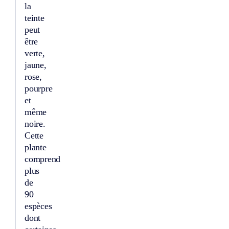
la
teinte
peut
être
verte,
jaune,
rose,
pourpre
et
même
noire.
Cette
plante
comprend
plus
de
90
espèces
dont