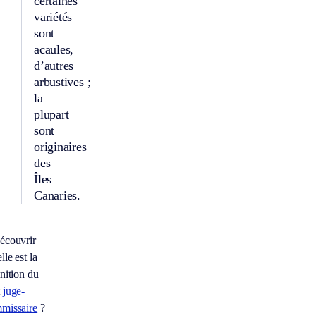
certaines
variétés
sont
acaules,
d’autres
arbustives ;
la
plupart
sont
originaires
des
Îles
Canaries.
écouvrir
le est la
inition du
t
juge-
missaire
?