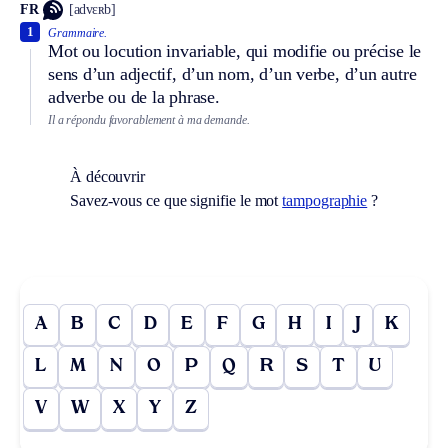
FR
[advɛʀb]
1
Grammaire.
Mot ou locution invariable, qui modifie ou précise le
sens d’un adjectif, d’un nom, d’un verbe, d’un autre
adverbe ou de la phrase.
Il a répondu favorablement à ma demande.
À découvrir
Savez-vous ce que signifie le mot
tampographie
?
A
B
C
D
E
F
G
H
I
J
K
L
M
N
O
P
Q
R
S
T
U
V
W
X
Y
Z