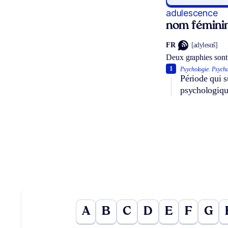
adulescence
nom fémini
FR
[adylesɑ̃s]
Deux graphies sont
1
Psychologie.
Psycha
Période qui s
psychologiqu
A
B
C
D
E
F
G