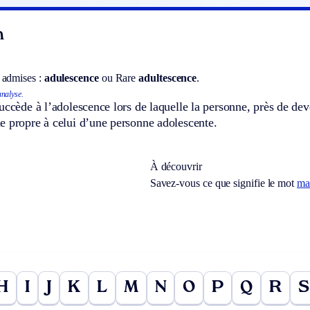
n
 admises :
adulescence
ou
Rare
adultescence
.
nalyse.
uccède à l’adolescence lors de laquelle la personne, près de d
e propre à celui d’une personne adolescente.
À découvrir
Savez-vous ce que signifie le mot
ma
H
I
J
K
L
M
N
O
P
Q
R
S