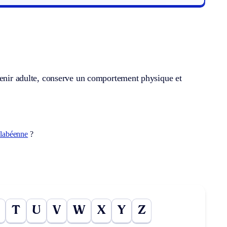
evenir adulte, conserve un comportement physique et
labéenne
?
T
U
V
W
X
Y
Z