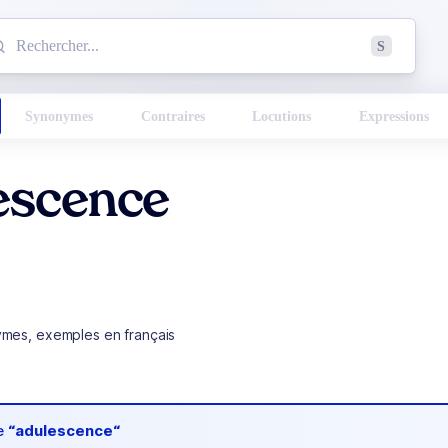
mmencez à chercher un mot dans le dictionnaire :
S
esults found.
Synonymes
Contraires
Locutions
Expressions
escence
ymes, exemples en français
de
“adulescence“