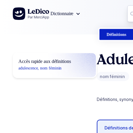
Aller au contenu
Co
Dictionnaire
0
r
Définitions
Adul
Accès rapide aux définitions
adulescence, nom féminin
nom féminin
Définitions, synon
Définitions 