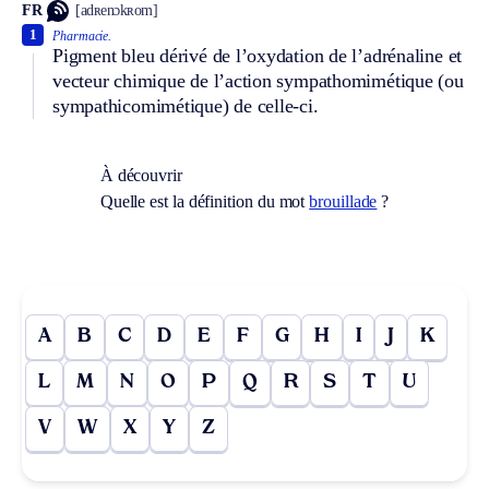
FR
[adʀenɔkʀom]
1
Pharmacie.
Pigment bleu dérivé de l’oxydation de l’adrénaline et
vecteur chimique de l’action sympathomimétique (ou
sympathicomimétique) de celle-ci.
À découvrir
Quelle est la définition du mot
brouillade
?
A
B
C
D
E
F
G
H
I
J
K
L
M
N
O
P
Q
R
S
T
U
V
W
X
Y
Z