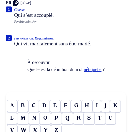
FR
[adwe]
1
Chasse.
Qui s’est accouplé.
Perdrix adouées.
2
Par extension.
Régionalisme.
Qui vit maritalement sans être marié.
À découvrir
Quelle est la définition du mot
nétiquette
?
A
B
C
D
E
F
G
H
I
J
K
L
M
N
O
P
Q
R
S
T
U
V
W
X
Y
Z