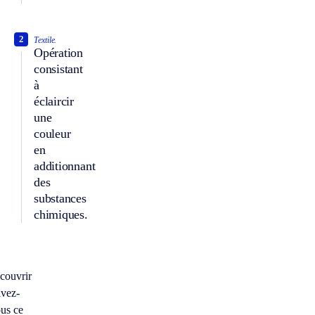
2
Textile.
Opération
consistant
à
éclaircir
une
couleur
en
additionnant
des
substances
chimiques.
couvrir
vez-
us ce