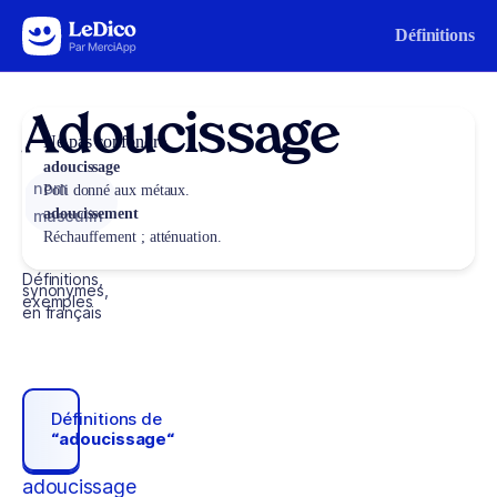
Aller au contenu
Définitions
Adoucissage
Ne pas confondre
adoucissage
nom
Poli donné aux métaux.
adoucissement
masculin
Réchauffement ; atténuation.
Définitions,
synonymes,
exemples
en français
Définitions de
“adoucissage“
adoucissage