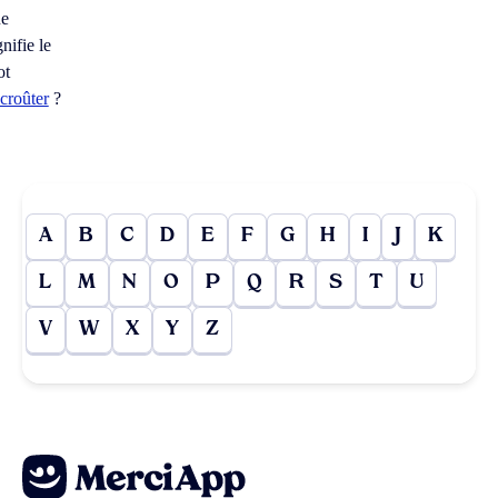
ue
gnifie le
ot
croûter
?
A
B
C
D
E
F
G
H
I
J
K
L
M
N
O
P
Q
R
S
T
U
V
W
X
Y
Z