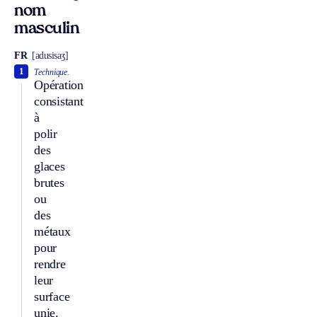
nom
masculin
FR
[adusisaʒ]
1
Technique.
Opération
consistant
à
polir
des
glaces
brutes
ou
des
métaux
pour
rendre
leur
surface
unie.