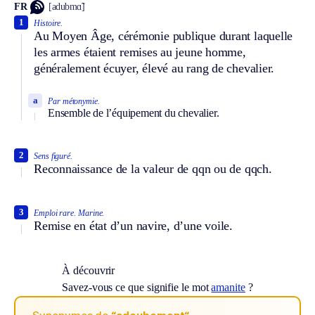
FR
[adubmɑ̃]
1
Histoire.
Au Moyen Âge, cérémonie publique durant laquelle
les armes étaient remises au jeune homme,
généralement écuyer, élevé au rang de chevalier.
a
Par métonymie.
Ensemble de l’équipement du chevalier.
2
Sens figuré.
Reconnaissance de la valeur de qqn ou de qqch.
3
Emploi rare.
Marine.
Remise en état d’un navire, d’une voile.
À découvrir
Savez-vous ce que signifie le mot
amanite
?