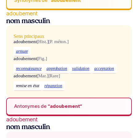
Synonymes de
“adoubement“
adoubement
nom masculin
Sens principaux
adoubement
[Hist.]
[P. méton.]
armure
adoubement
[Fig.]
reconnaissance
approbation
validation
acceptation
adoubement
[Mar.]
[Rare]
remise en état
réparation
Antonymes de
“adoubement“
adoubement
nom masculin