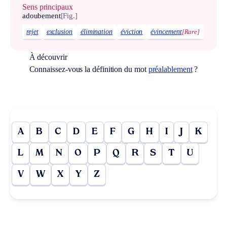
Sens principaux
adoubement
[Fig.]
rejet
exclusion
élimination
éviction
évincement
[Rare]
À découvrir
Connaissez-vous la définition du mot
préalablement
?
A
B
C
D
E
F
G
H
I
J
K
L
M
N
O
P
Q
R
S
T
U
V
W
X
Y
Z