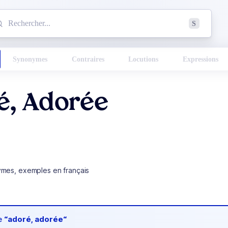
mmencez à chercher un mot dans le dictionnaire :
S
esults found.
Synonymes
Contraires
Locutions
Expressions
é, Adorée
ymes, exemples en français
de
“adoré, adorée“