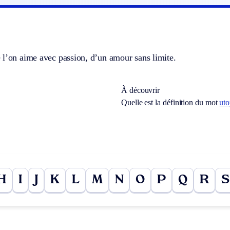
 l’on aime avec passion, d’un amour sans limite.
À découvrir
Quelle est la définition du mot
ut
H
I
J
K
L
M
N
O
P
Q
R
S