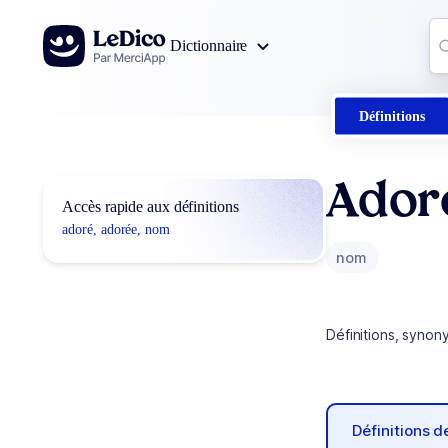
Aller au contenu
Co
Dictionnaire
0
r
Définitions
Ador
Accès rapide aux définitions
adoré, adorée, nom
nom
Définitions, synon
Définitions 