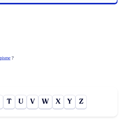
opisme
?
T
U
V
W
X
Y
Z