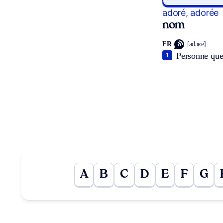
adoré, adorée
nom
FR
[adɔʀe]
Personne que
1
A
B
C
D
E
F
G