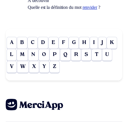
À découvrir
Quelle est la définition du mot
renvider
?
A
B
C
D
E
F
G
H
I
J
K
L
M
N
O
P
Q
R
S
T
U
V
W
X
Y
Z