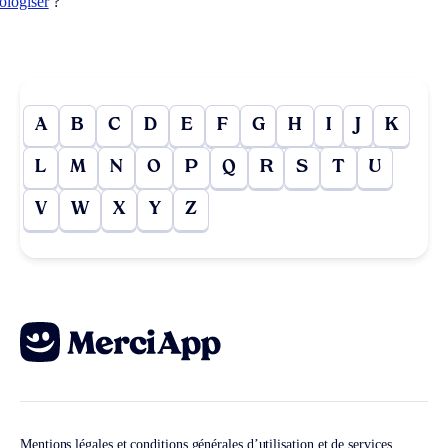
ologiser
?
A
B
C
D
E
F
G
H
I
J
K
L
M
N
O
P
Q
R
S
T
U
V
W
X
Y
Z
Mentions légales et conditions générales d’utilisation et de services