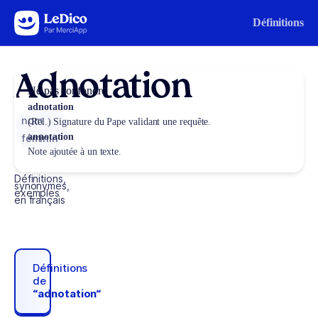
Aller au contenu
Définitions
Adnotation
Ne pas confondre
adnotation
nom
(Rel.) Signature du Pape validant une requête.
annotation
féminin
Note ajoutée à un texte.
Définitions,
synonymes,
exemples
en français
Définitions
de
“adnotation“