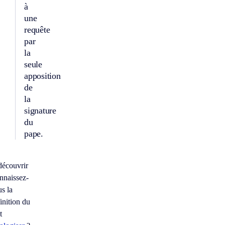
à
une
requête
par
la
seule
apposition
de
la
signature
du
pape.
découvrir
nnaissez-
s la
inition du
t