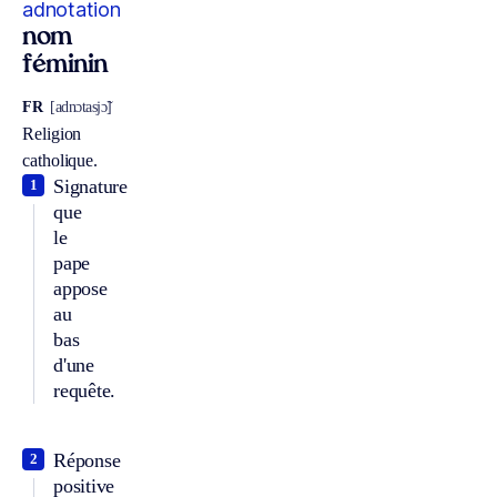
adnotation
nom
féminin
FR
[adnɔtasjɔ̃]
Religion
catholique.
Signature
1
que
le
pape
appose
au
bas
d'une
requête.
Réponse
2
positive