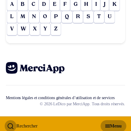
A
B
C
D
E
F
G
H
I
J
K
L
M
N
O
P
Q
R
S
T
U
V
W
X
Y
Z
Mentions légales et conditions générales d’utilisation et de services
© 2026 LeDico par MerciApp. Tous droits réservés.
Rechercher
Menu