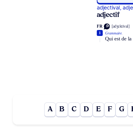
adjectival, adje
adjectif
FR
[adʒɛktival]
1
Grammaire.
Qui est de la 
A
B
C
D
E
F
G