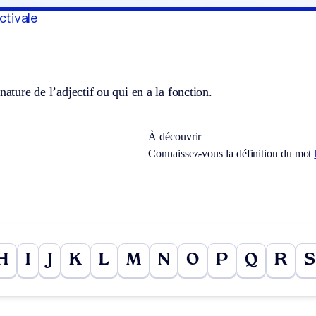
ctivale
nature de l’adjectif ou qui en a la fonction.
À découvrir
Connaissez-vous la définition du mot
H
I
J
K
L
M
N
O
P
Q
R
S