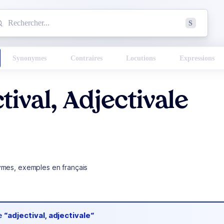
mmencez à chercher un mot dans le dictionnaire :
S
esults found.
Synonymes
Contraires
Locutions
Expressions
tival, Adjectivale
ymes, exemples en français
de
“adjectival, adjectivale“