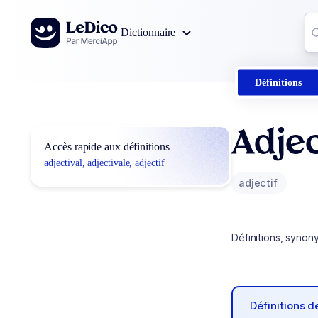
Aller au contenu
Co
Dictionnaire
0
r
Définitions
Adjec
Accès rapide aux définitions
adjectival, adjectivale, adjectif
adjectif
Définitions, synon
Définitions 