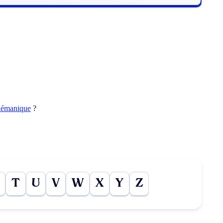
lémanique
?
T
U
V
W
X
Y
Z