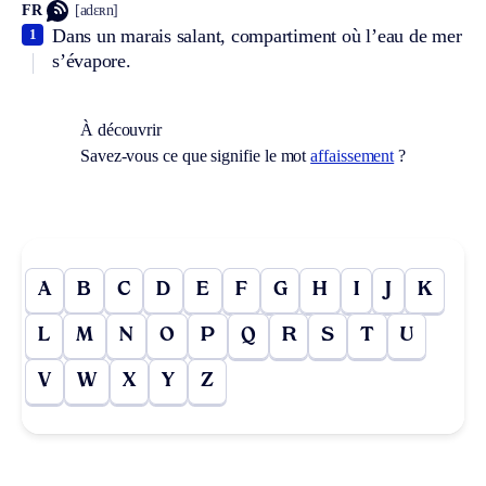
FR
[adɛʀn]
Dans un marais salant, compartiment où l’eau de mer
1
s’évapore.
À découvrir
Savez-vous ce que signifie le mot
affaissement
?
A
B
C
D
E
F
G
H
I
J
K
L
M
N
O
P
Q
R
S
T
U
V
W
X
Y
Z