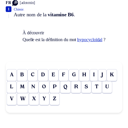
FR
[adɛʀmin]
1
Chimie.
Autre nom de la
vitamine B6
.
À découvrir
Quelle est la définition du mot
hypocycloïdal
?
A
B
C
D
E
F
G
H
I
J
K
L
M
N
O
P
Q
R
S
T
U
V
W
X
Y
Z