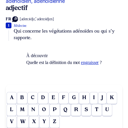
adénoïdien, adénoïdienne
adjectif
FR
[adenɔidjɛ̃, adenɔidjɛn]
1
Médecine.
Qui concerne les végétations adénoïdes ou qui s’y
rapporte.
À découvrir
Quelle est la définition du mot
engraisser
?
A
B
C
D
E
F
G
H
I
J
K
L
M
N
O
P
Q
R
S
T
U
V
W
X
Y
Z