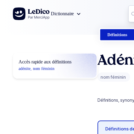
Aller au contenu
Co
Dictionnaire
0
r
Définitions
Adén
Accès rapide aux définitions
adénite, nom féminin
nom féminin
Définitions, synon
Définitions 