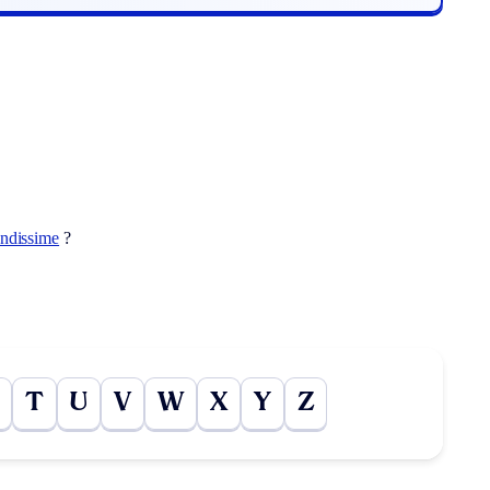
endissime
?
T
U
V
W
X
Y
Z