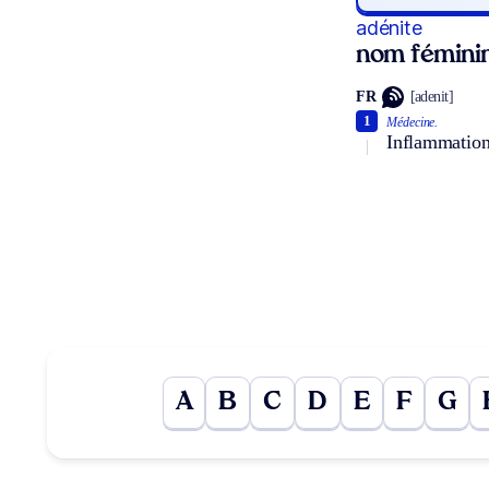
adénite
nom fémini
FR
[adenit]
1
Médecine.
Inflammation
A
B
C
D
E
F
G