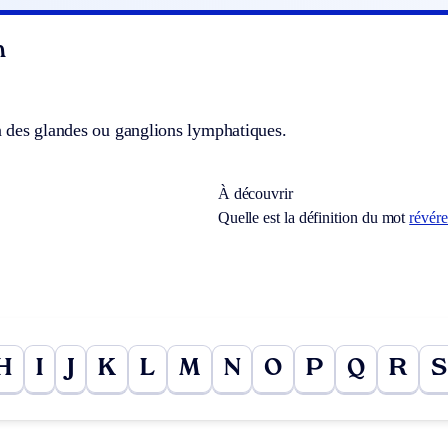
n
 des glandes ou ganglions lymphatiques.
À découvrir
Quelle est la définition du mot
révér
H
I
J
K
L
M
N
O
P
Q
R
S