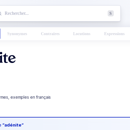
mmencez à chercher un mot dans le dictionnaire :
S
esults found.
Synonymes
Contraires
Locutions
Expressions
ite
ymes, exemples en français
de
“adénite“