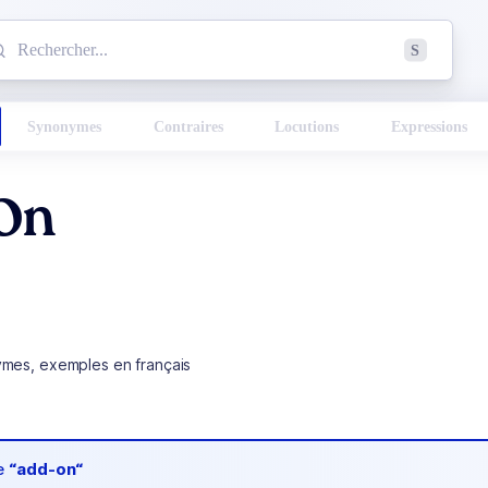
mmencez à chercher un mot dans le dictionnaire :
S
esults found.
Synonymes
Contraires
Locutions
Expressions
On
ymes, exemples en français
de
“add-on“