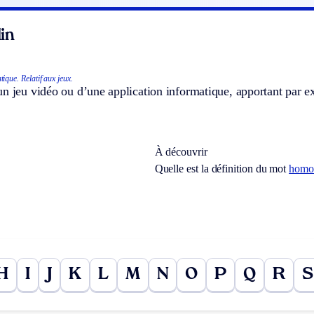
in
tique.
Relatif aux jeux.
un jeu vidéo ou d’une application informatique, apportant par 
À découvrir
Quelle est la définition du mot
homo
H
I
J
K
L
M
N
O
P
Q
R
S