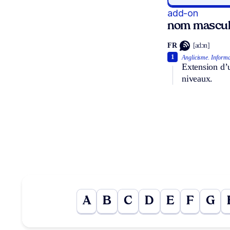
add-on
nom mascul
FR
[adɔn]
1
Anglicisme.
Informa
Extension d’
niveaux.
A
B
C
D
E
F
G