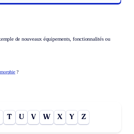
exemple de nouveaux équipements, fonctionnalités ou
morphie
?
T
U
V
W
X
Y
Z