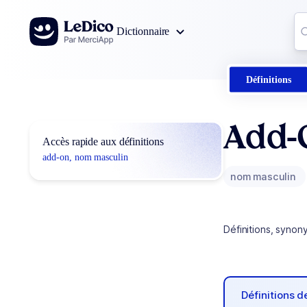
Aller au contenu
Co
Dictionnaire
0
r
Définitions
Add-
Accès rapide aux définitions
add-on, nom masculin
nom masculin
Définitions, synon
Définitions 