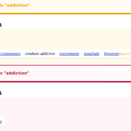
de
“addiction“
n
x
ccoutumance
conduite addictive
toxicomanie
assuétude
bigorexie
[Sport]
de
“addiction“
n
x
ce