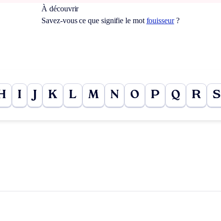
À découvrir
Savez-vous ce que signifie le mot
fouisseur
?
H
I
J
K
L
M
N
O
P
Q
R
S