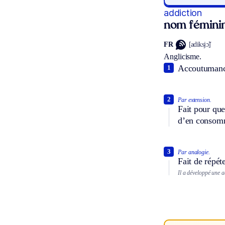
addiction
nom fémini
FR
[adiksjɔ̃]
Anglicisme.
Accoutumance 
1
2
Par extension.
Fait pour que
d’en consom
3
Par analogie.
Fait de répét
Il a développé une 