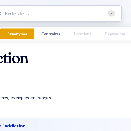
mmencez à chercher un mot dans le dictionnaire :
S
esults found.
Synonymes
Contraires
Locutions
Expressions
tion
ymes, exemples en français
de
“addiction“