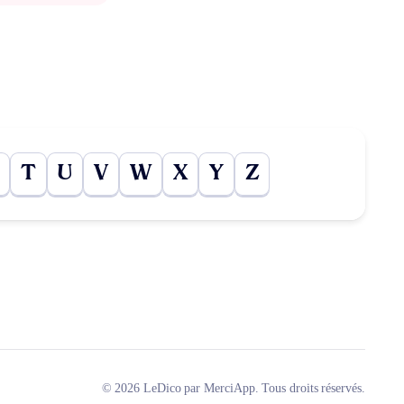
T
U
V
W
X
Y
Z
© 2026 LeDico par MerciApp. Tous droits réservés.