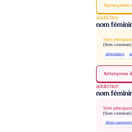
Synonymes 
addiction
nom fémini
Sens principau
[Sens commun]
dépendance
a
Antonymes 
addiction
nom fémini
Sens principau
[Sens commun]
désaccoutuman