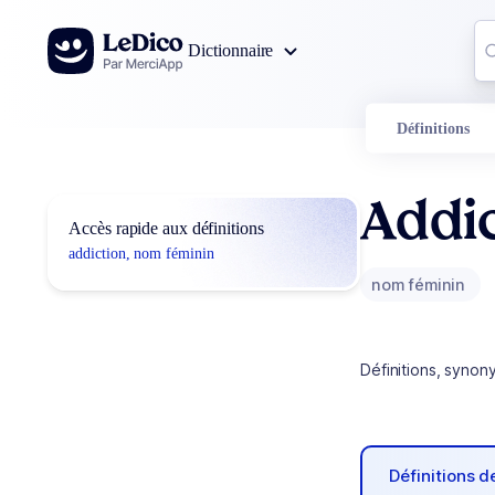
Aller au contenu
Co
Dictionnaire
0
r
Définitions
Addic
Accès rapide aux définitions
addiction, nom féminin
nom féminin
Définitions, synon
Définitions 