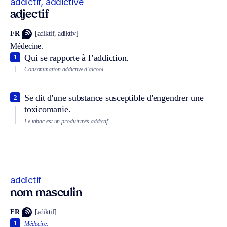
addictif, addictive
adjectif
FR
[adiktif, adiktiv]
Médecine.
Qui se rapporte à l’addiction.
1
Consommation addictive d'alcool.
Se dit d'une substance susceptible d'engendrer une
2
toxicomanie.
Le tabac est un produit très addictif.
addictif
nom masculin
FR
[adiktif]
1
Médecine.