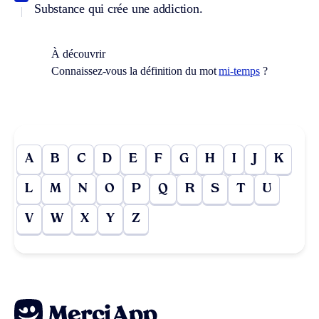
Substance qui crée une addiction.
À découvrir
Connaissez-vous la définition du mot
mi-temps
?
A
B
C
D
E
F
G
H
I
J
K
L
M
N
O
P
Q
R
S
T
U
V
W
X
Y
Z