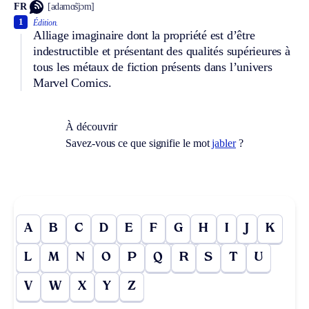
FR
[adamɑ̃sjɔm]
1
Édition.
Alliage imaginaire dont la propriété est d’être
indestructible et présentant des qualités supérieures à
tous les métaux de fiction présents dans l’univers
Marvel Comics.
À découvrir
Savez-vous ce que signifie le mot
jabler
?
A
B
C
D
E
F
G
H
I
J
K
L
M
N
O
P
Q
R
S
T
U
V
W
X
Y
Z