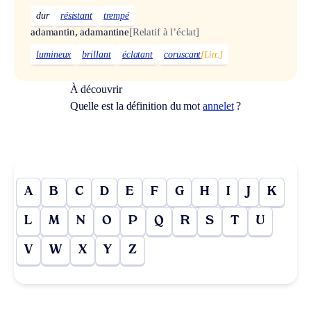
dur
résistant
trempé
adamantin, adamantine
[Relatif à l’éclat]
lumineux
brillant
éclatant
coruscant
[Litt.]
À découvrir
Quelle est la définition du mot
annelet
?
A
B
C
D
E
F
G
H
I
J
K
L
M
N
O
P
Q
R
S
T
U
V
W
X
Y
Z