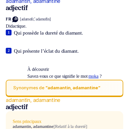
adamantin, adamantine
adjectif
FR
[adamɑ̃tɛ̃, adamɑ̃tin]
Didactique.
Qui possède la dureté du diamant.
1
Qui présente l’éclat du diamant.
2
À découvrir
Savez-vous ce que signifie le mot
moka
?
Synonymes de
“adamantin, adamantine“
adamantin, adamantine
adjectif
Sens principaux
adamantin, adamantine
[Relatif à la dureté]