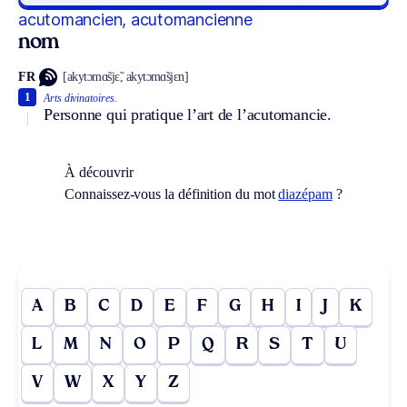
acutomancien, acutomancienne
nom
FR
[akytɔmɑ̃sjɛ̃, akytɔmɑ̃sjɛn]
1
Arts divinatoires.
Personne qui pratique l’art de l’acutomancie.
À découvrir
Connaissez-vous la définition du mot
diazépam
?
A
B
C
D
E
F
G
H
I
J
K
L
M
N
O
P
Q
R
S
T
U
V
W
X
Y
Z