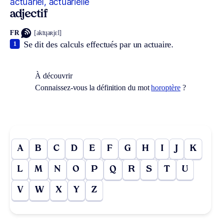
actuariel, actuarielle
adjectif
FR
[aktɥaʀjɛl]
Se dit des calculs effectués par un actuaire.
1
À découvrir
Connaissez-vous la définition du mot
horoptère
?
A
B
C
D
E
F
G
H
I
J
K
L
M
N
O
P
Q
R
S
T
U
V
W
X
Y
Z