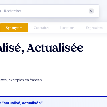
mmencez à chercher un mot dans le dictionnaire :
S
esults found.
Synonymes
Contraires
Locutions
Expressions
lisé, Actualisée
ymes, exemples en français
de
“actualisé, actualisée“