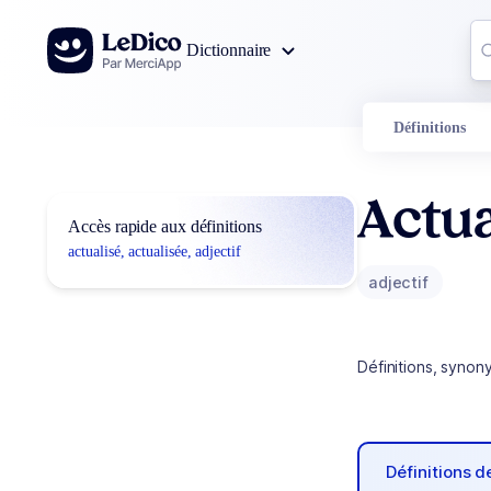
Aller au contenu
Co
Dictionnaire
0
r
Définitions
Actua
Accès rapide aux définitions
actualisé, actualisée, adjectif
adjectif
Définitions, synon
Définitions 