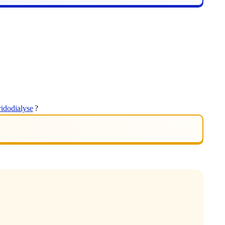
ridodialyse
?