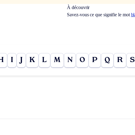
À découvrir
Savez-vous ce que signifie le mot
bl
H
I
J
K
L
M
N
O
P
Q
R
S