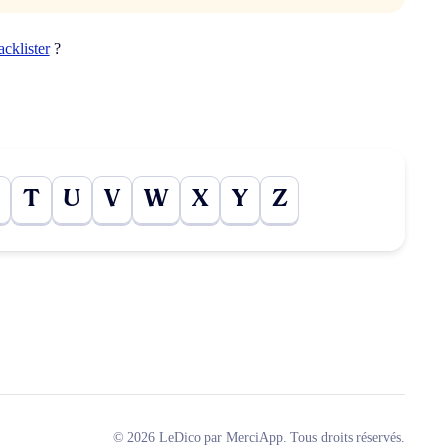
acklister
?
T
U
V
W
X
Y
Z
© 2026 LeDico par MerciApp. Tous droits réservés.