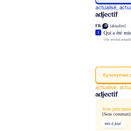
actualisé, actu
adjectif
FR
[aktɥalize]
Qui a été mis
1
Une version actualis
Synonymes 
actualisé, actu
adjectif
Sens principau
[Sens commun]
mis à jour