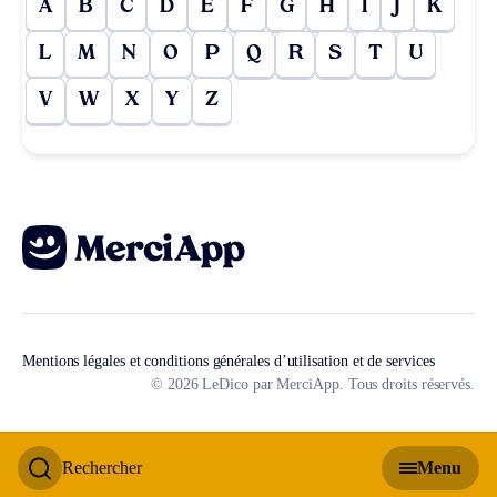
A
B
C
D
E
F
G
H
I
J
K
L
M
N
O
P
Q
R
S
T
U
V
W
X
Y
Z
Mentions légales et conditions générales d’utilisation et de services
© 2026 LeDico par MerciApp. Tous droits réservés.
Rechercher
Menu