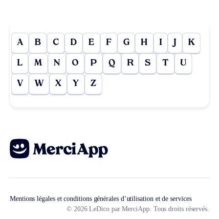
A
B
C
D
E
F
G
H
I
J
K
L
M
N
O
P
Q
R
S
T
U
V
W
X
Y
Z
Mentions légales et conditions générales d’utilisation et de services
© 2026 LeDico par MerciApp. Tous droits réservés.