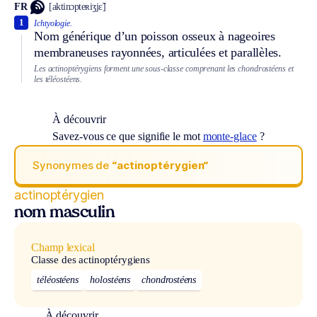
FR
[aktinɔpteʀiʒjɛ̃]
1
Ichtyologie.
Nom générique d’un poisson osseux à nageoires
membraneuses rayonnées, articulées et parallèles.
Les actinoptérygiens forment une sous-classe comprenant les chondrostéens et
les téléostéens.
À découvrir
Savez-vous ce que signifie le mot
monte-glace
?
Synonymes de
“actinoptérygien“
actinoptérygien
nom masculin
Champ lexical
Classe des actinoptérygiens
téléostéens
holostéens
chondrostéens
À découvrir