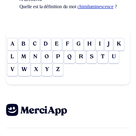
Quelle est la définition du mot
chimiluminescence
?
A
B
C
D
E
F
G
H
I
J
K
L
M
N
O
P
Q
R
S
T
U
V
W
X
Y
Z