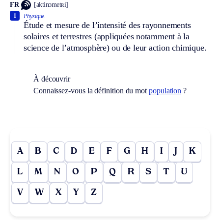
FR
[aktinɔmetʀi]
1
Physique.
Étude et mesure de l’intensité des rayonnements
solaires et terrestres (appliquées notamment à la
science de l’atmosphère) ou de leur action chimique.
À découvrir
Connaissez-vous la définition du mot
population
?
A
B
C
D
E
F
G
H
I
J
K
L
M
N
O
P
Q
R
S
T
U
V
W
X
Y
Z