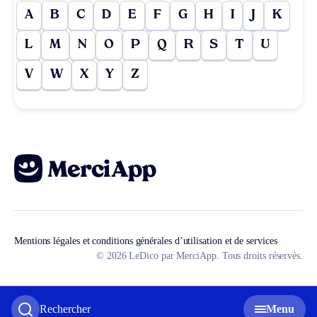
A
B
C
D
E
F
G
H
I
J
K
L
M
N
O
P
Q
R
S
T
U
V
W
X
Y
Z
Mentions légales et conditions générales d’utilisation et de services
© 2026 LeDico par MerciApp. Tous droits réservés.
Rechercher
Menu