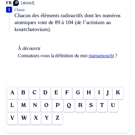
FR
[aktinid]
1
Chimie.
Chacun des éléments radioactifs dont les numéros
atomiques vont de 89 à 104 (de l’actinium au
kourtchatovium).
À découvrir
Connaissez-vous la définition du mot
mamamouchi
?
A
B
C
D
E
F
G
H
I
J
K
L
M
N
O
P
Q
R
S
T
U
V
W
X
Y
Z