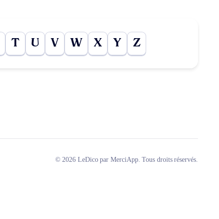
T
U
V
W
X
Y
Z
© 2026 LeDico par MerciApp. Tous droits réservés.