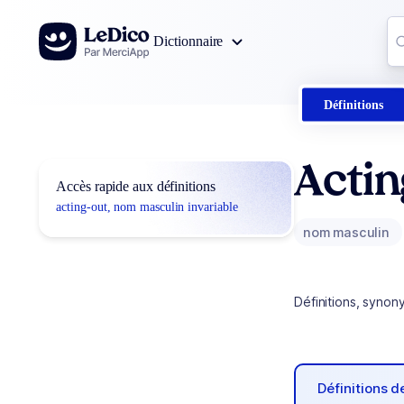
Aller au contenu
Co
Dictionnaire
0
r
Définitions
Actin
Accès rapide aux définitions
acting-out, nom masculin invariable
nom masculin
Définitions, synon
Définitions 