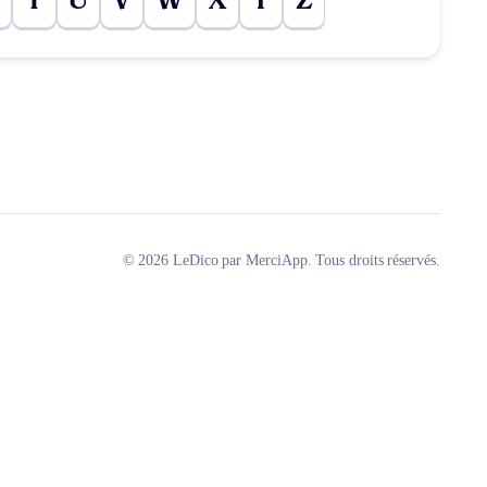
T
U
V
W
X
Y
Z
© 2026 LeDico par MerciApp. Tous droits réservés.