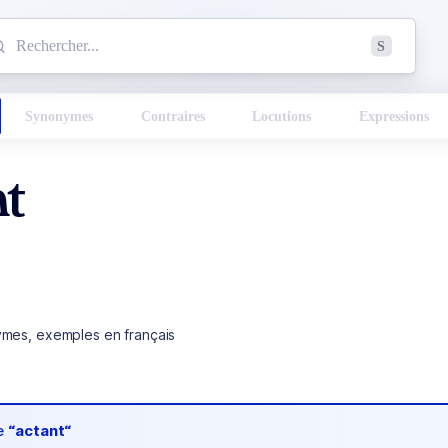
mmencez à chercher un mot dans le dictionnaire :
S
esults found.
Synonymes
Contraires
Locutions
Expressions
nt
ymes, exemples en français
de
“actant“