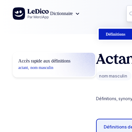
Aller au contenu
Co
Dictionnaire
0
r
Définitions
Acta
Accès rapide aux définitions
actant, nom masculin
nom masculin
Définitions, synon
Définitions 