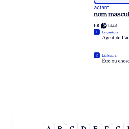
actant
nom mascul
FR
[aktɑ̃]
1
Linguistique.
Agent de l’ac
2
Littérature.
Être ou chose