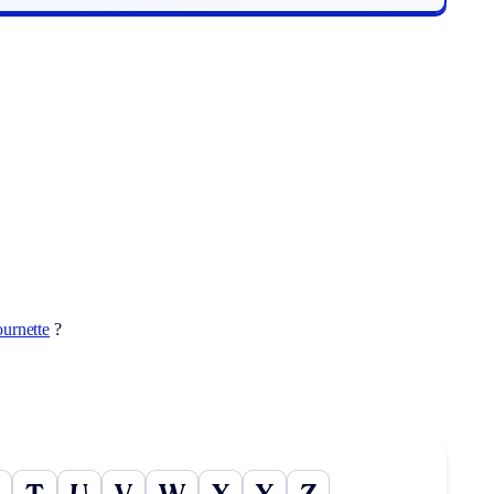
ournette
?