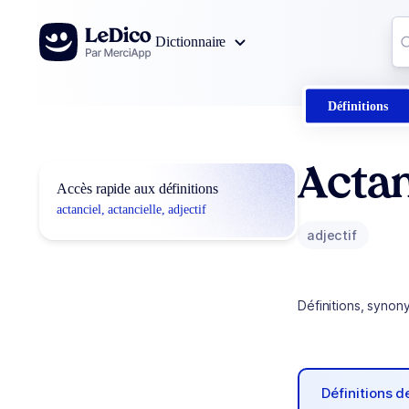
Aller au contenu
Co
Dictionnaire
0
r
Définitions
Actan
Accès rapide aux définitions
actanciel, actancielle, adjectif
adjectif
Définitions, synon
Définitions 