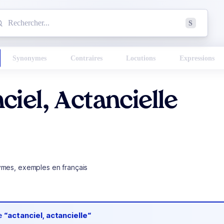
mmencez à chercher un mot dans le dictionnaire :
S
esults found.
Synonymes
Contraires
Locutions
Expressions
ciel, Actancielle
ymes, exemples en français
de
“actanciel, actancielle“