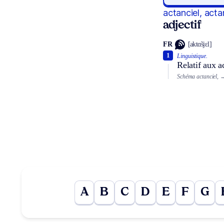
actanciel, acta
adjectif
FR
[aktɑ̃sjɛl]
1
Linguistique.
Relatif aux a
Schéma actanciel,
A
B
C
D
E
F
G