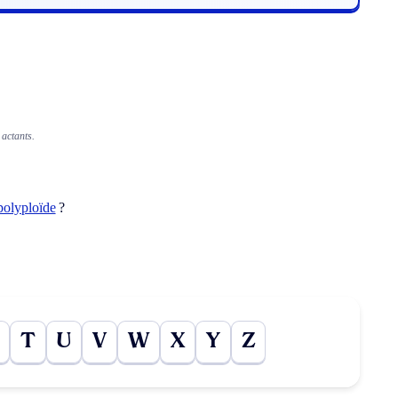
 actants.
polyploïde
?
T
U
V
W
X
Y
Z