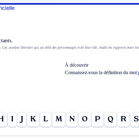
ncielle
ctants.
→
Litt.
analyse littéraire qui, au-delà des personnages et de leur rôle, étudie les rapports entre les
À découvrir
Connaissez-vous la définition du mot
H
I
J
K
L
M
N
O
P
Q
R
S