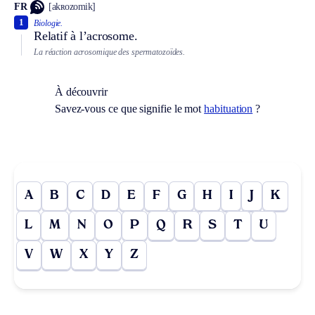
FR
[akʀozomik]
1
Biologie.
Relatif à l’acrosome.
La réaction acrosomique des spermatozoïdes.
À découvrir
Savez-vous ce que signifie le mot
habituation
?
A
B
C
D
E
F
G
H
I
J
K
L
M
N
O
P
Q
R
S
T
U
V
W
X
Y
Z