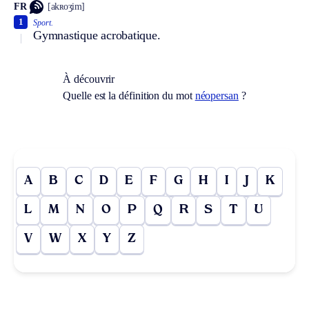
FR
[akʀoʒim]
1
Sport.
Gymnastique acrobatique.
À découvrir
Quelle est la définition du mot
néopersan
?
A
B
C
D
E
F
G
H
I
J
K
L
M
N
O
P
Q
R
S
T
U
V
W
X
Y
Z