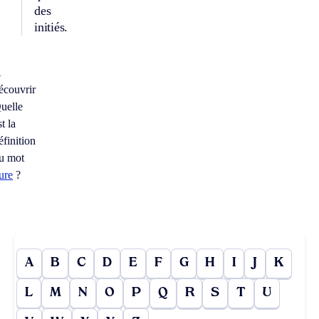
des
initiés.
À
écouvrir
uelle
st la
éfinition
u mot
ure
?
A
B
C
D
E
F
G
H
I
J
K
L
M
N
O
P
Q
R
S
T
U