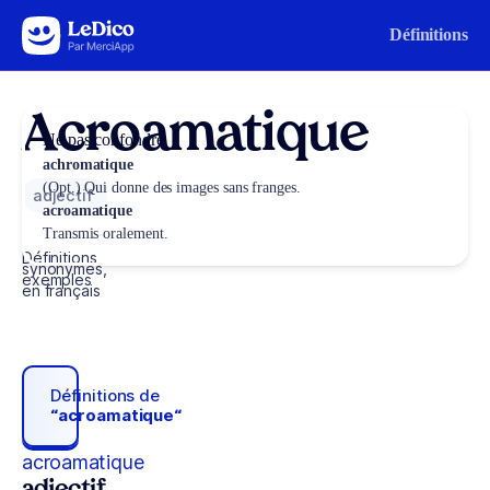
Aller au contenu
Définitions
Acroamatique
Ne pas confondre
achromatique
(Opt.) Qui donne des images sans franges.
adjectif
acroamatique
Transmis oralement.
Définitions,
synonymes,
exemples
en français
Définitions de
“acroamatique“
acroamatique