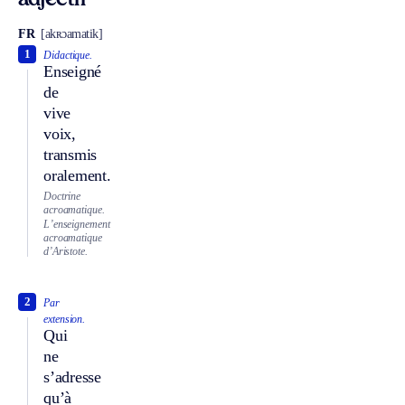
adjectif
FR
[akʀɔamatik]
1
Didactique.
Enseigné
de
vive
voix,
transmis
oralement.
Doctrine
acroamatique.
L’enseignement
acroamatique
d’Aristote.
2
Par
extension.
Qui
ne
s’adresse
qu’à