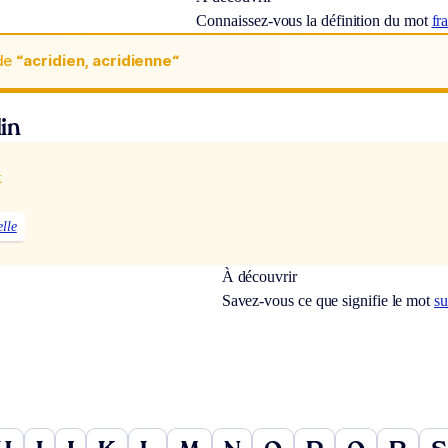
Connaissez-vous la définition du mot
fr
de
“acridien, acridienne“
in
x
elle
À découvrir
Savez-vous ce que signifie le mot
su