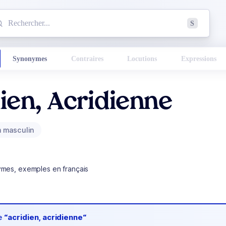
mmencez à chercher un mot dans le dictionnaire :
S
esults found.
Synonymes
Contraires
Locutions
Expressions
ien, Acridienne
 masculin
ymes, exemples en français
de
“acridien, acridienne“