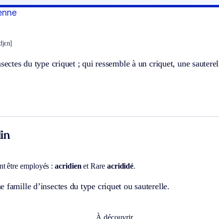
ienne
idjɛn]
nsectes du type criquet ; qui ressemble à un criquet, une sauterel
in
t être employés :
acridien
et
Rare
acrididé
.
 famille d’insectes du type criquet ou sauterelle.
À découvrir