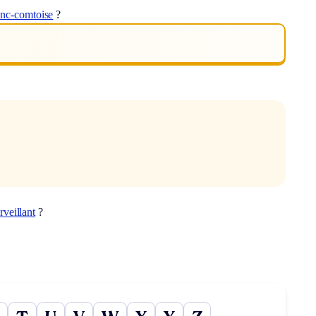
anc-comtoise
?
rveillant
?