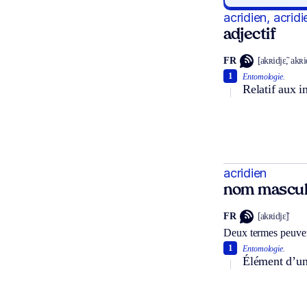
acridien, acrid
adjectif
FR
[akʀidjɛ̃, akʀ
1
Entomologie.
Relatif aux i
acridien
nom mascul
FR
[akʀidjɛ̃]
Deux termes peuven
1
Entomologie.
Élément d’une