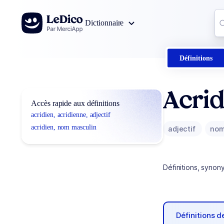
Aller au contenu
Co
Dictionnaire
0
r
Définitions
Acrid
Accès rapide aux définitions
acridien, acridienne, adjectif
acridien, nom masculin
adjectif
nom
Définitions, synon
Définitions 