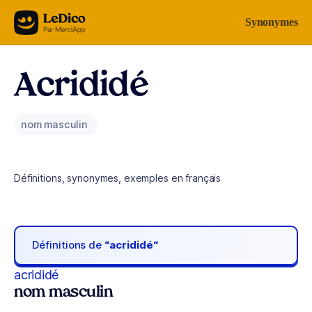
Aller au contenu
Synonymes
Acrididé
nom masculin
Définitions, synonymes, exemples en français
Définitions de
“acrididé“
acrididé
nom masculin