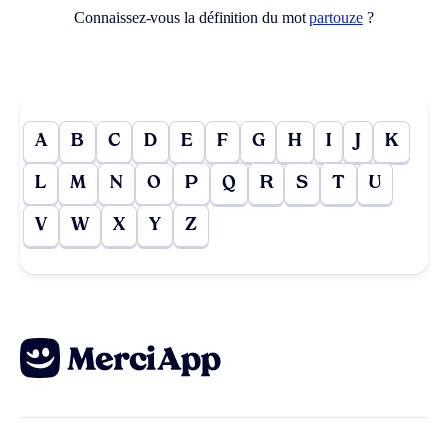
Connaissez-vous la définition du mot
partouze
?
A
B
C
D
E
F
G
H
I
J
K
L
M
N
O
P
Q
R
S
T
U
V
W
X
Y
Z