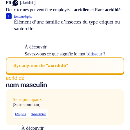
FR
[akʀidide]
Deux termes peuvent être employés :
acridien
et
Rare
acrididé
.
1
Entomologie.
Élément d’une famille d’insectes du type criquet ou
sauterelle.
À découvrir
Savez-vous ce que signifie le mot
bâtisseur
?
Synonymes de
“acrididé“
acrididé
nom masculin
Sens principaux
[Sens commun]
criquet
sauterelle
À découvrir