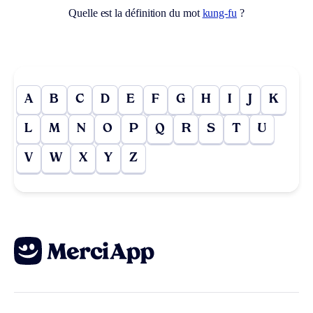
Quelle est la définition du mot
kung-fu
?
A
B
C
D
E
F
G
H
I
J
K
L
M
N
O
P
Q
R
S
T
U
V
W
X
Y
Z