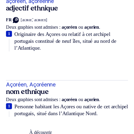
açoréen, açoréenne
adjectif ethnique
FR
[asɔʀeɛ̃, asɔʀeɛn]
Deux graphies sont admises :
açoréen
ou
açorien
.
Originaire des Açores ou relatif à cet archipel
1
portugais constitué de neuf îles, situé au nord de
l’Atlantique.
Açoréen, Açoréenne
nom ethnique
Deux graphies sont admises :
açoréen
ou
açorien
.
Personne habitant les Açores ou native de cet archipel
1
portugais, situé dans l’Atlantique Nord.
À découvrir