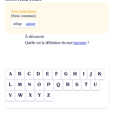
Sens principaux
[Sens commun]
allège
gabare
À découvrir
Quelle est la définition du mot
baronne
?
A
B
C
D
E
F
G
H
I
J
K
L
M
N
O
P
Q
R
S
T
U
V
W
X
Y
Z