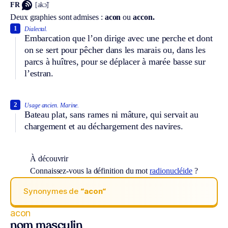
FR
[akɔ̃]
Deux graphies sont admises :
acon
ou
accon.
1
Dialectal.
Embarcation que l’on dirige avec une perche et dont
on se sert pour pêcher dans les marais ou, dans les
parcs à huîtres, pour se déplacer à marée basse sur
l’estran.
2
Usage ancien.
Marine.
Bateau plat, sans rames ni mâture, qui servait au
chargement et au déchargement des navires.
À découvrir
Connaissez-vous la définition du mot
radionucléide
?
Synonymes de
“acon“
acon
nom masculin