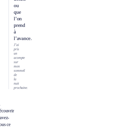
ou
que
l’on
prend
à
l’avance.
J’ai
pris
un
acompte
sur
mon
sommeil
de
la
nuit
prochaine.
À
écouvrir
avez-
ous ce