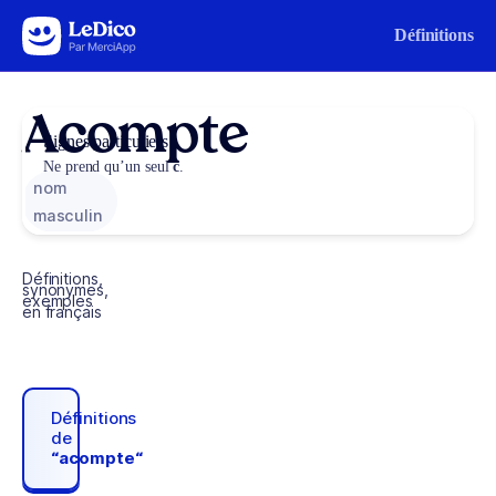
Aller au contenu
Définitions
Acompte
Signes particuliers
Ne prend qu’un seul
c
.
nom
masculin
Définitions,
synonymes,
exemples
en français
Définitions
de
“acompte“