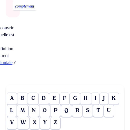
complément
couvrir
elle est
finition
u mot
loniale
?
A
B
C
D
E
F
G
H
I
J
K
L
M
N
O
P
Q
R
S
T
U
V
W
X
Y
Z