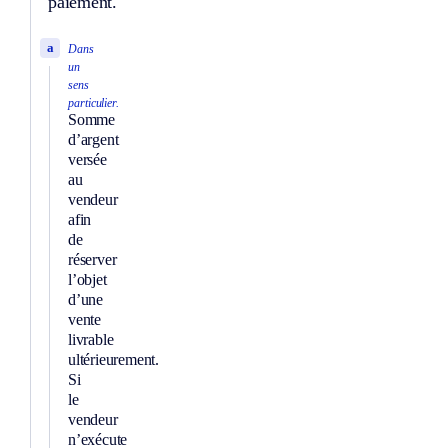
paiement.
a
Dans
un
sens
particulier.
Somme
d’argent
versée
au
vendeur
afin
de
réserver
l’objet
d’une
vente
livrable
ultérieurement.
Si
le
vendeur
n’exécute