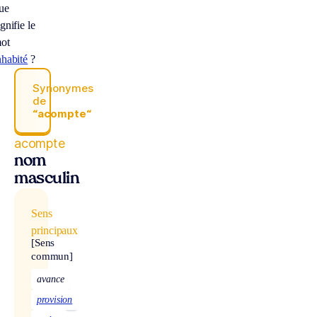
ue
ignifie le
ot
nhabité
?
Synonymes
de
“acompte“
acompte
nom
masculin
Sens
principaux
[Sens
commun]
avance
provision