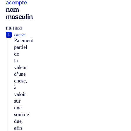
acompte
nom
masculin
FR
[akɔ̃t]
1
Finance.
Paiement
partiel
de
la
valeur
d’une
chose,
à
valoir
sur
une
somme
due,
afin