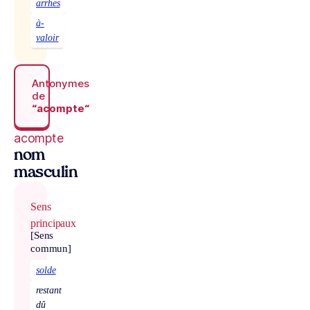
arrhes
à-
valoir
Antonymes
de
“acompte“
acompte
nom
masculin
Sens
principaux
[Sens
commun]
solde
restant
dû