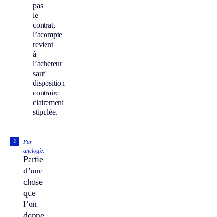
pas
le
contrat,
l’acompte
revient
à
l’acheteur
sauf
disposition
contraire
clairement
stipulée.
2
Par
analogie.
Partie
d’une
chose
que
l’on
donne