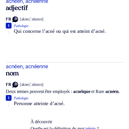
acnéen, acnéenne
adjectif
FR
[akneɛ̃, akneɛn]
1
Pathologie.
Qui concerne l’acné ou qui est atteint d’acné.
acnéen, acnéenne
nom
FR
[akneɛ̃, akneɛn]
Deux termes peuvent être employés :
acnéique
et
Rare
acnéen
.
1
Pathologie.
Personne atteinte d’acné.
À découvrir
Quelle est la définition du mot
pépin
?