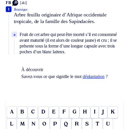
FR
[aki]
1
Botanique.
Arbre feuillu originaire d’Afrique occidentale
tropicale, de la famille des Sapindacées.
Fruit de cet arbre qui peut être mortel s’il est consommé
a
avant maturité (il est alors de couleur jaune) et cru ; il se
présente sous la forme d’une longue capsule avec trois
poches d’un blanc laiteux.
À découvrir
Savez-vous ce que signifie le mot
déplantation
?
A
B
C
D
E
F
G
H
I
J
K
L
M
N
O
P
Q
R
S
T
U