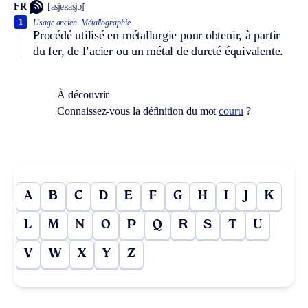
FR
[asjeʀasjɔ̃]
1
Usage ancien.
Métallographie.
Procédé utilisé en métallurgie pour obtenir, à partir
du fer, de l’acier ou un métal de dureté équivalente.
À découvrir
Connaissez-vous la définition du mot
couru
?
A
B
C
D
E
F
G
H
I
J
K
L
M
N
O
P
Q
R
S
T
U
V
W
X
Y
Z