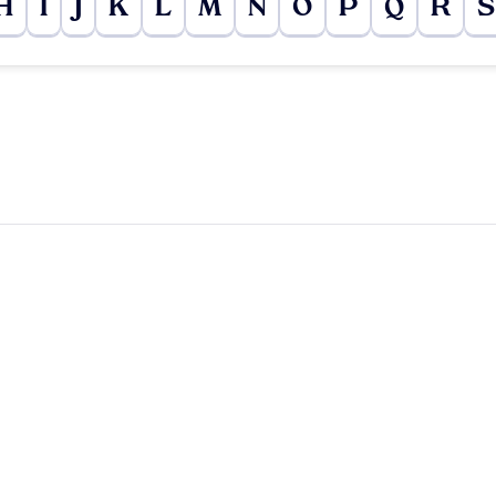
H
I
J
K
L
M
N
O
P
Q
R
S