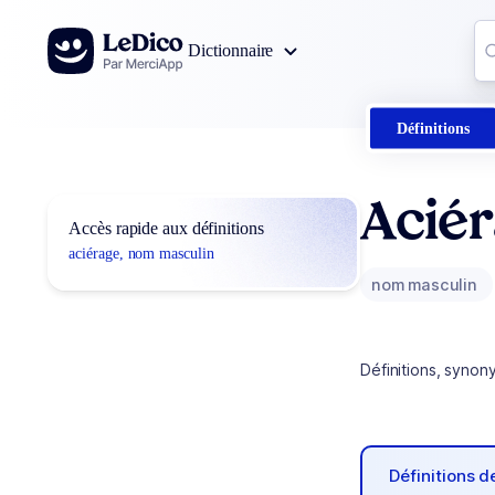
Aller au contenu
Co
Dictionnaire
0
r
Définitions
Acié
Accès rapide aux définitions
aciérage, nom masculin
nom masculin
Définitions, synon
Définitions 