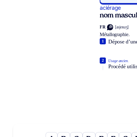
aciérage
nom mascul
FR
[asjeʀaʒ]
Métallographie.
Dépose d’une
1
2
Usage ancien.
Procédé utili