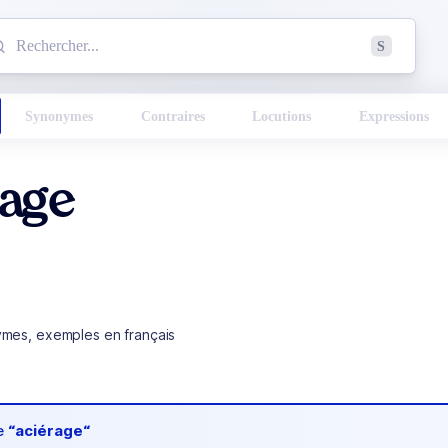
mmencez à chercher un mot dans le dictionnaire :
S
esults found.
Synonymes
Contraires
Locutions
Expressions
rage
ymes, exemples en français
de
“aciérage“