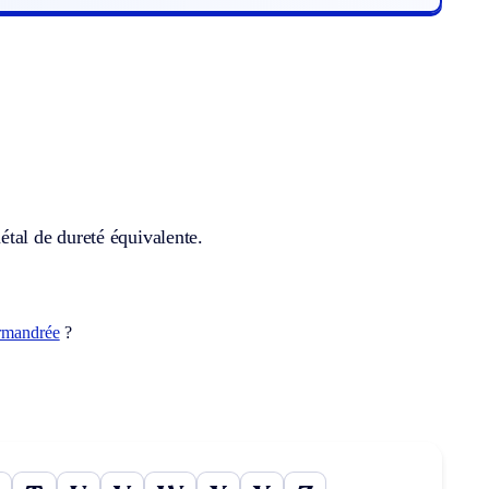
métal de dureté équivalente.
rmandrée
?