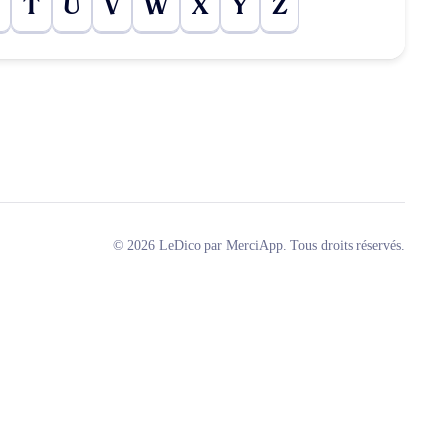
T
U
V
W
X
Y
Z
© 2026 LeDico par MerciApp. Tous droits réservés.