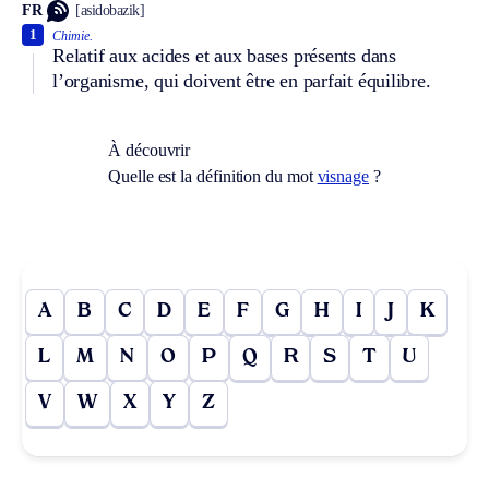
FR
[asidobazik]
1
Chimie.
Relatif aux acides et aux bases présents dans
l’organisme, qui doivent être en parfait équilibre.
À découvrir
Quelle est la définition du mot
visnage
?
A
B
C
D
E
F
G
H
I
J
K
L
M
N
O
P
Q
R
S
T
U
V
W
X
Y
Z