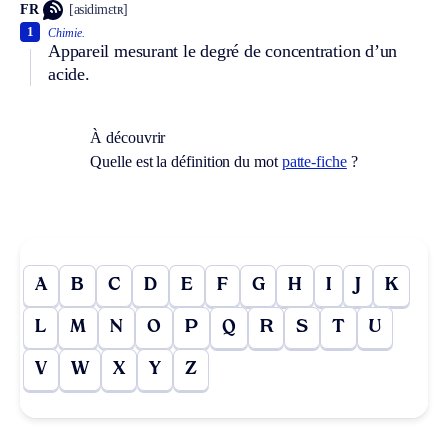
FR
[asidimɛtʀ]
1
Chimie.
Appareil mesurant le degré de concentration d’un
acide.
À découvrir
Quelle est la définition du mot
patte-fiche
?
A
B
C
D
E
F
G
H
I
J
K
L
M
N
O
P
Q
R
S
T
U
V
W
X
Y
Z