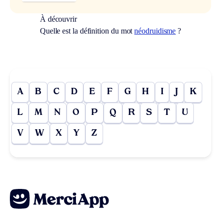
À découvrir
Quelle est la définition du mot
néodruidisme
?
A
B
C
D
E
F
G
H
I
J
K
L
M
N
O
P
Q
R
S
T
U
V
W
X
Y
Z