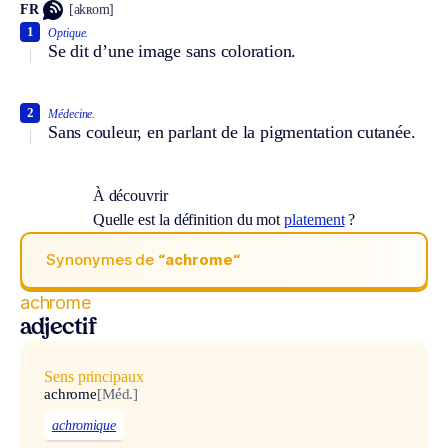
FR
[akʀom]
1
Optique.
Se dit d’une image sans coloration.
2
Médecine.
Sans couleur, en parlant de la pigmentation cutanée.
À découvrir
Quelle est la définition du mot
platement
?
Synonymes de
“achrome“
achrome
adjectif
Sens principaux
achrome
[Méd.]
achromique