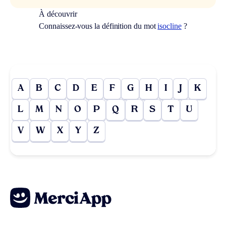
À découvrir
Connaissez-vous la définition du mot
isocline
?
A
B
C
D
E
F
G
H
I
J
K
L
M
N
O
P
Q
R
S
T
U
V
W
X
Y
Z